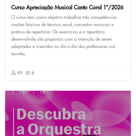
Curso Apreciação Musical Canto Coral 1º/2026
O curso tem como objetivo trabalhar três competências:
noções básicas de técnica vocal, conceitos musicais e
prática de repertório. Os exercícios e o repertório
desenvolvido são propostos com a intenção de serem
adaptados e inseridos no dia a dia dos professores nas
escolas.
69
6