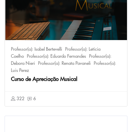
Professor(a):
Isabel Bertevelli
Professor(a):
Letícia
Coelho
Professor(a):
Eduardo Fernandes
Professor(a):
Debora Nieri
Professor(a):
Renata Pavaneli
Professor(a):
Luis Perez
Curso de Apreciação Musical
322
6