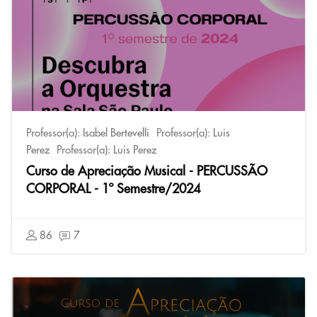
Professor(a):
Isabel Bertevelli
Professor(a):
Luis
Perez
Professor(a):
Luis Perez
Curso de Apreciação Musical - PERCUSSÃO
CORPORAL - 1º Semestre/2024
86
7